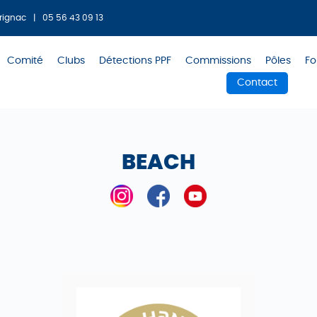
rignac
|
05 56 43 09 13
Comité
Clubs
Détections PPF
Commissions
Pôles
Fo
Contact
BEACH